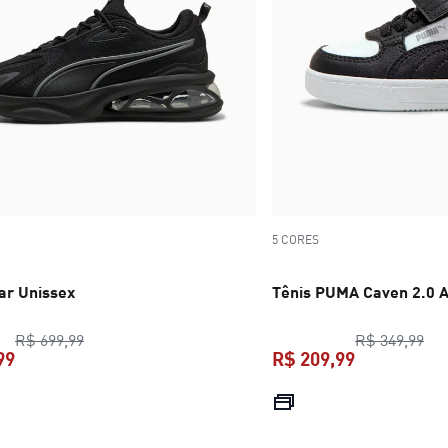
5 CORES
ar Unissex
Tênis PUMA Caven 2.0 
preço original R$ 699,99
pre
R$ 699,99
R$ 349,99
99
R$ 209,99
preço atual R$ 559,99
preço atual 