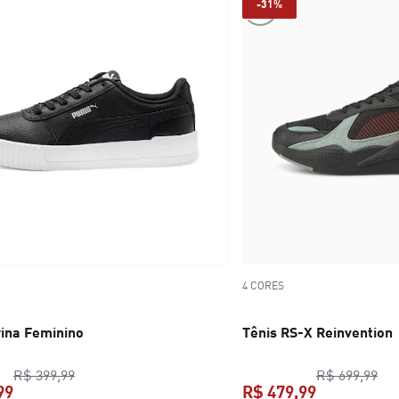
-31%
4 CORES
rina Feminino
Tênis RS-X Reinvention
preço original R$ 399,99
pre
R$ 399,99
R$ 699,99
99
R$ 479,99