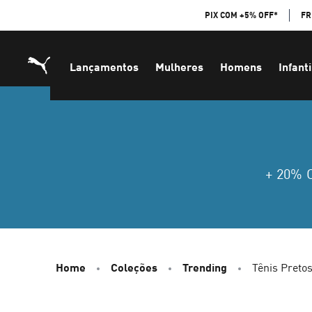
Skip
PIX COM +5% OFF*
FR
to
Content
Lançamentos
Mulheres
Homens
Infanti
+ 20%
Home
Coleções
Trending
Tênis Preto