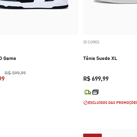
25 CORES
BD Game
Tênis Suede XL
preço original R$ 599,99
R$ 599,99
99
R$ 699,99
preço atual R$ 419,99
preço atual 
EXCLUÍDOS DAS PROMOÇÕE