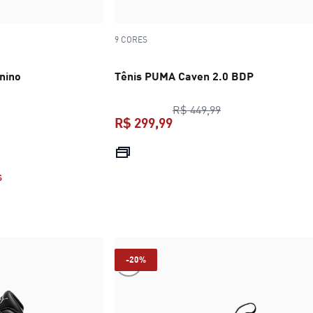
9 CORES
nino
Tênis PUMA Caven 2.0 BDP
preço original R$ 
R$ 449,99
R$ 299,99
R$ 699,99
preço atual R$ 299,99
S
-20%