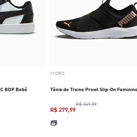
2 CORES
AC BDP Bebê
Tênis de Treino Prowl Slip-On Feminin
ço original R$ 349,99
preço original R$ 
R$ 349,99
R$ 279,99
R$ 209,99
preço atual R$ 279,99