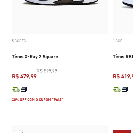
5 CORES
1 COR
Tênis X-Ray 2 Square
Tênis R
preço original R$ 599,99
R$ 599,99
R$ 479,99
R$ 419,
preço atual R$ 479,99
20% OFF COM O CUPOM "PAIS"