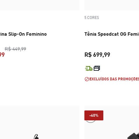
5 CORES
ina Slip-On Feminino
Tênis Speedcat OG Femi
preço original R$ 449,99
R$ 449,99
99
R$ 699,99
preço atual R$ 359,99
preço atual 
EXCLUÍDOS DAS PROMOÇÕE
-40%