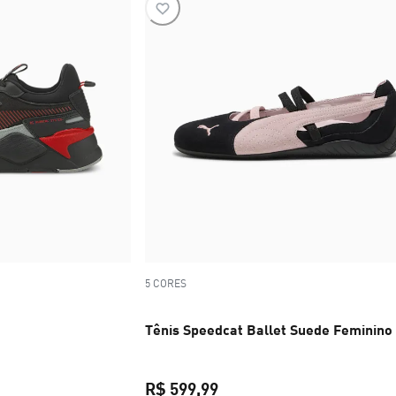
5 CORES
Tênis Speedcat Ballet Suede Feminino
ço original R$ 699,99
R$ 599,99