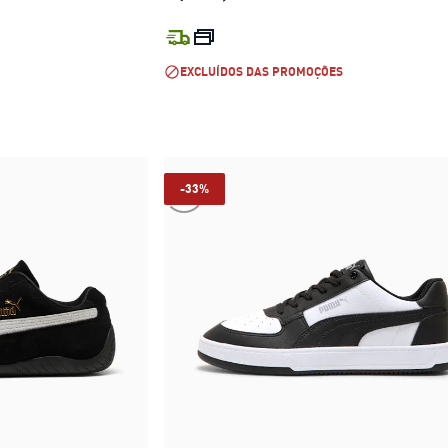
R$ 479,99
preço atual R$ 599,99
EXCLUÍDOS DAS PROMOÇÕES
-33%