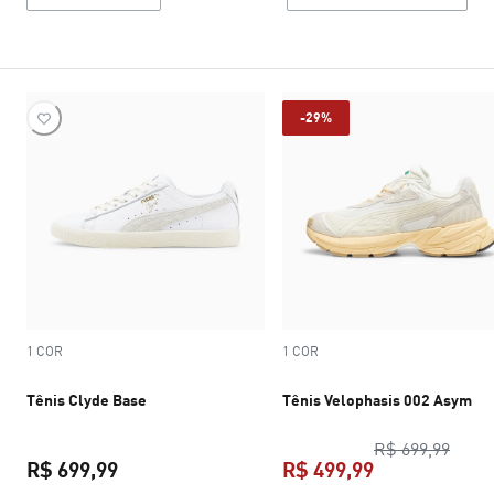
-29%
1 COR
1 COR
Tênis Clyde Base
Tênis Velophasis 002 Asym
preço
R$ 699,99
R$ 699,99
R$ 499,99