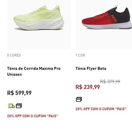
5 CORES
1 COR
Tênis de Corrida Maxima Pro
Tênis Flyer Beta
Unissex
preço
R$ 379,99
R$ 239,99
R$ 599,99
preço atual R$
preço atual R$ 599,99
20% OFF COM O CUPOM "PAIS"
20% OFF COM O CUPOM "PAIS"