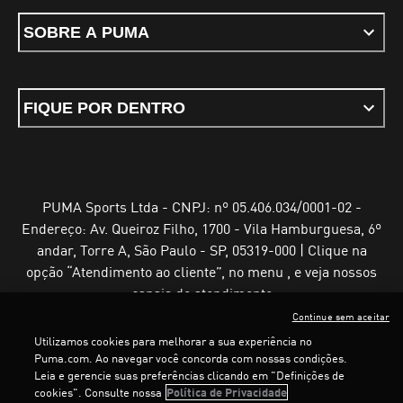
SOBRE A PUMA
FIQUE POR DENTRO
PUMA Sports Ltda - CNPJ: nº 05.406.034/0001-02 -
Endereço: Av. Queiroz Filho, 1700 - Vila Hamburguesa, 6º
andar, Torre A, São Paulo - SP, 05319-000 | Clique na
opção “Atendimento ao cliente”, no menu , e veja nossos
canais de atendimento
Continue sem aceitar
Utilizamos cookies para melhorar a sua experiência no
Puma.com. Ao navegar você concorda com nossas condições.
Leia e gerencie suas preferências clicando em "Definições de
Termos e Condições de Uso
Política de Privacidade
cookies". Consulte nossa
Política de Privacidade
Configurador de cookies