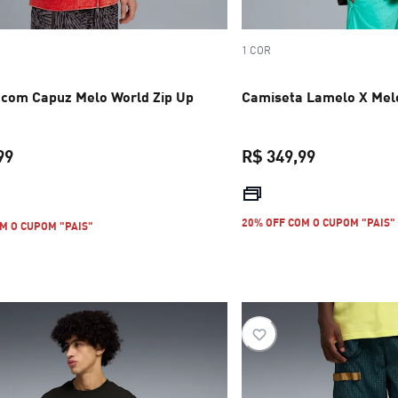
1 COR
com Capuz Melo World Zip Up
Camiseta Lamelo X Melo
99
R$ 349,99
preço atual R$ 699,99
preço atual 
20% OFF COM O CUPOM "PAIS"
M O CUPOM "PAIS"