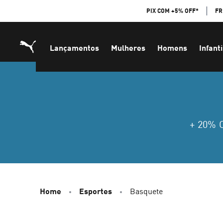
Skip
PIX COM +5% OFF*
FR
to
Content
Lançamentos
Mulheres
Homens
Infanti
+ 20%
Home
Esportes
Basquete