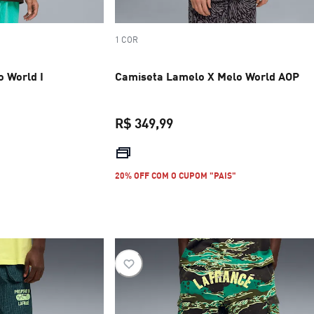
1 COR
 World I
Camiseta Lamelo X Melo World AOP
R$ 349,99
R$ 349,99
preço atual R$ 349,99
20% OFF COM O CUPOM "PAIS"