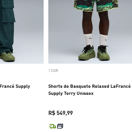
1 COR
Francé Supply
Shorts de Basquete Relaxed LaFrancé
Supply Terry Unissex
R$ 549,99
R$ 799,99
preço atual R$ 549,99