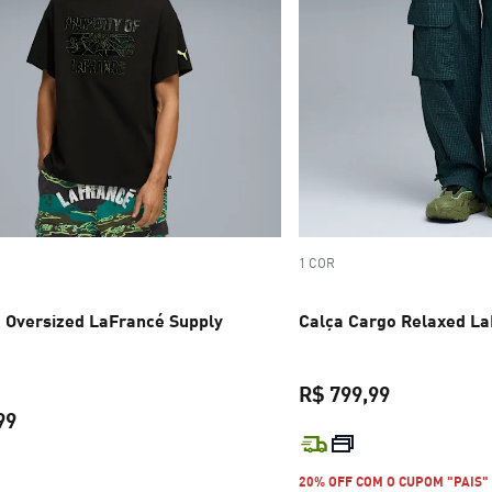
1 COR
 Oversized LaFrancé Supply
Calça Cargo Relaxed La
R$ 799,99
99
preço atual 
preço atual R$ 349,99
20% OFF COM O CUPOM "PAIS"