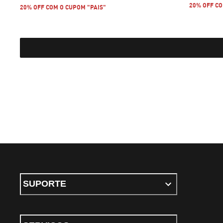
20% OFF CO
20% OFF COM O CUPOM "PAIS"
SUPORTE