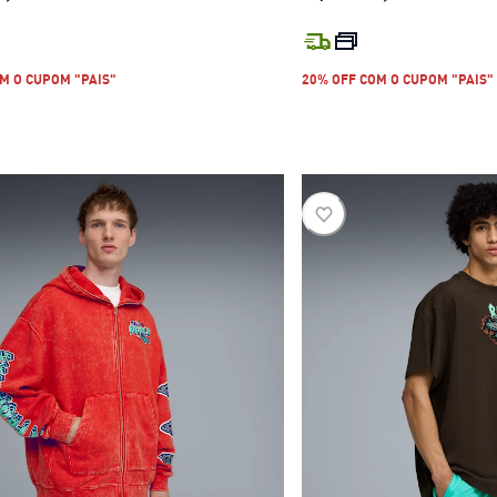
preço atual R$ 1.199,99
preço atua
M O CUPOM "PAIS"
20% OFF COM O CUPOM "PAIS"