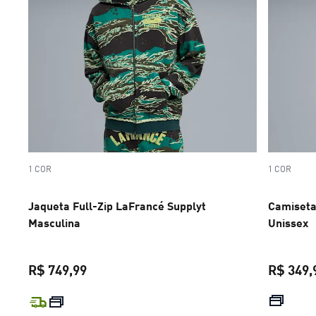
1 COR
1 COR
Jaqueta Full-Zip LaFrancé Supplyt
Camiseta
Masculina
Unissex
R$ 749,99
R$ 349,
preço atual R$ 749,99